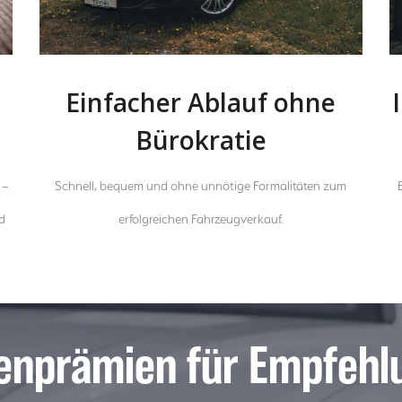
Einfacher Ablauf ohne
Bürokratie
 –
Schnell, bequem und ohne unnötige Formalitäten zum
d
erfolgreichen Fahrzeugverkauf.
enprämien für Empfehl