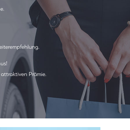
e.
eiterempfehlung.
us!
attraktiven Prämie.